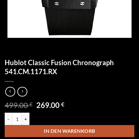
Hublot Classic Fusion Chronograph
541.CM.1171.RX
Ursprünglicher
Aktueller
499.00
269.00
€
€
Preis
Preis
Hublot Classic Fusion Chronograph 541.CM.1171.RX Menge
war:
ist:
499.00 €
269.00 €.
IN DEN WARENKORB