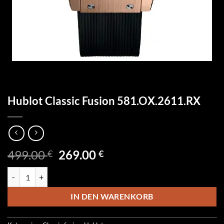
Hublot Classic Fusion 581.OX.2611.RX
Ursprünglicher
Aktueller
499.00
269.00
€
€
Preis
Preis
Hublot Classic Fusion 581.OX.2611.RX Menge
war:
ist:
499.00 €
269.00 €.
IN DEN WARENKORB