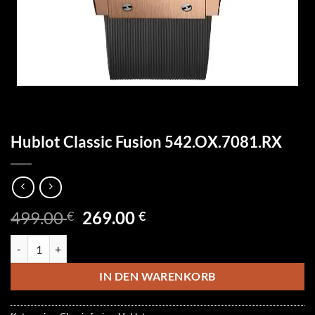
Hublot Classic Fusion 542.OX.7081.RX
Ursprünglicher
Aktueller
499.00
269.00
€
€
Preis
Preis
Hublot Classic Fusion 542.OX.7081.RX Menge
war:
ist:
499.00 €
269.00 €.
IN DEN WARENKORB