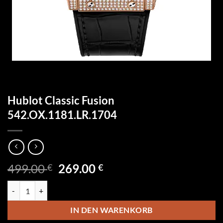
Hublot Classic Fusion
542.OX.1181.LR.1704
Ursprünglicher
Aktueller
499.00
269.00
€
€
Preis
Preis
Hublot Classic Fusion 542.OX.1181.LR.1704 Menge
war:
ist:
499.00 €
269.00 €.
IN DEN WARENKORB