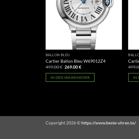
BALLON BLEU
BALL
eu W6920042
Cartier Ballon Bleu W69012Z4
Carti
licher
Aktueller
Ursprünglicher
Aktueller
499.00
€
269.00
€
499.
Preis
Preis
Preis
st:
war:
ist:
ORB
IN DEN WARENKORB
IN
269.00 €.
499.00 €
269.00 €.
Copyright 2026 ©
https://www.beste-uhren.to/