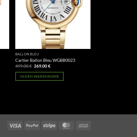
BALLON BLEU
Cartier Ballon Bleu WGBB0023
Ursprünglicher
Aktueller
499.00
€
269.00
€
Preis
Preis
war:
ist:
IN DEN WARENKORB
499.00 €
269.00 €.
Visa
PayPal
Stripe
MasterCard
Cash
On