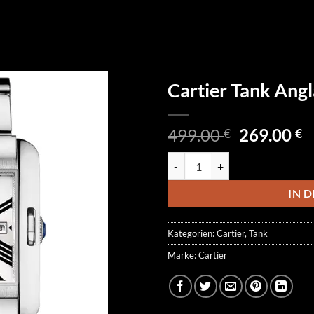
Cartier Tank An
Ursprüngl
A
499.00
269.00
€
€
Preis
P
Cartier Tank Anglaise W5310009
war:
is
499.00 €
2
IN 
Kategorien:
Cartier
,
Tank
Marke:
Cartier