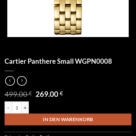
Cartier Panthere Small WGPN0008
Ursprünglicher
Aktueller
499.00
269.00
€
€
Preis
Preis
Cartier Panthere Small WGPN0008 Menge
war:
ist:
499.00 €
269.00 €.
IN DEN WARENKORB