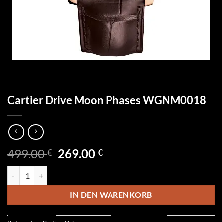
Cartier Drive Moon Phases WGNM0018
Ursprünglicher
Aktueller
499.00
269.00
€
€
Preis
Preis
Cartier Drive Moon Phases WGNM0018 Menge
war:
ist:
499.00 €
269.00 €.
IN DEN WARENKORB