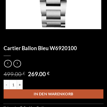
Cartier Ballon Bleu W6920100
Ursprünglicher
Aktueller
499.00
269.00
€
€
Preis
Preis
Cartier Ballon Bleu W6920100 Menge
war:
ist:
499.00 €
269.00 €.
IN DEN WARENKORB