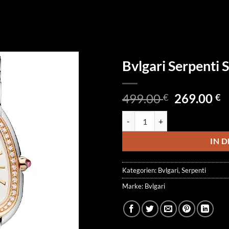
Bvlgari Serpenti
Ursprüngl
A
499.00
269.00
€
€
Preis
P
Bvlgari Serpenti Seduttori 1031
war:
is
499.00 €
2
IN 
Kategorien:
Bvlgari
,
Serpenti
Marke:
Bvlgari