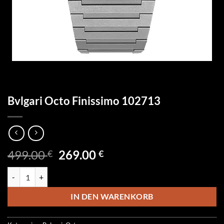
Bvlgari Octo Finissimo 102713
Ursprünglicher
Aktueller
499.00
269.00
€
€
Preis
Preis
Bvlgari Octo Finissimo 102713 Menge
war:
ist:
499.00 €
269.00 €.
IN DEN WARENKORB