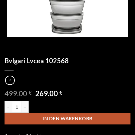
Bvlgari Lvcea 102568
Ursprünglicher
Aktueller
499.00
269.00
€
€
Preis
Preis
Bvlgari Lvcea 102568 Menge
war:
ist:
499.00 €
269.00 €.
IN DEN WARENKORB