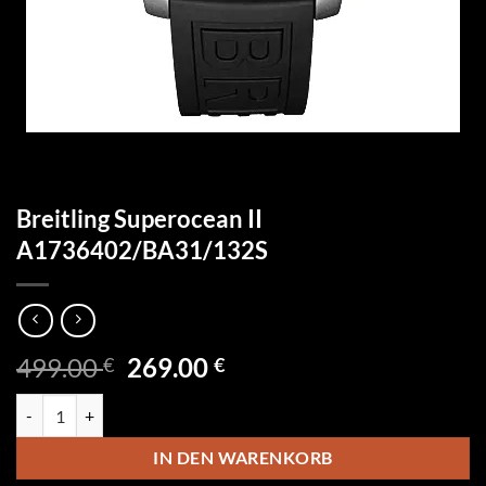
Breitling Superocean II
A1736402/BA31/132S
Ursprünglicher
Aktueller
499.00
269.00
€
€
Preis
Preis
Breitling Superocean II A1736402/BA31/132S Menge
war:
ist:
499.00 €
269.00 €.
IN DEN WARENKORB