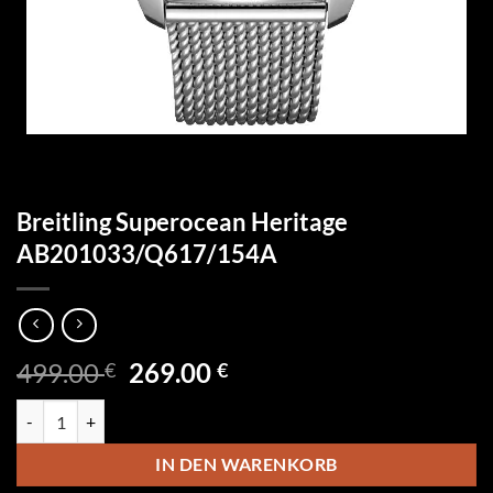
Breitling Superocean Heritage
AB201033/Q617/154A
Ursprünglicher
Aktueller
499.00
269.00
€
€
Preis
Preis
Breitling Superocean Heritage AB201033/Q617/154A Menge
war:
ist:
499.00 €
269.00 €.
IN DEN WARENKORB