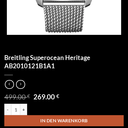
Breitling Superocean Heritage
AB2010121B1A1
Ursprünglicher
Aktueller
499.00
269.00
€
€
Preis
Preis
Breitling Superocean Heritage AB2010121B1A1 Menge
war:
ist:
499.00 €
269.00 €.
IN DEN WARENKORB