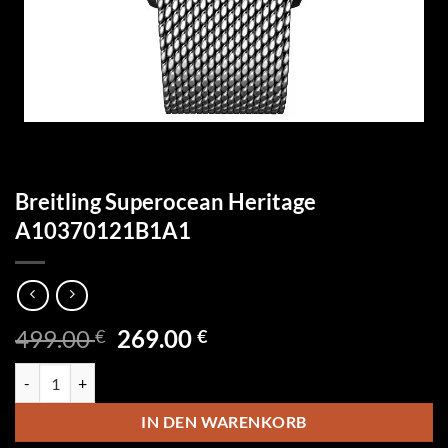
Breitling Superocean Heritage
A10370121B1A1
Ursprünglicher
Aktueller
499.00
269.00
€
€
Preis
Preis
Breitling Superocean Heritage A10370121B1A1 Menge
war:
ist:
499.00 €
269.00 €.
IN DEN WARENKORB