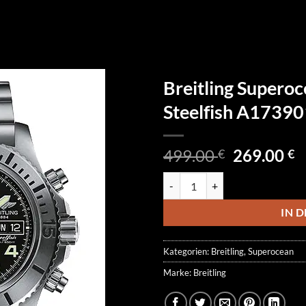
Breitling Supero
Steelfish A173
Ursprüngl
A
499.00
269.00
€
€
Preis
P
Breitling Superocean Chronogra
war:
is
499.00 €
2
IN 
Kategorien:
Breitling
,
Superocean
Marke:
Breitling