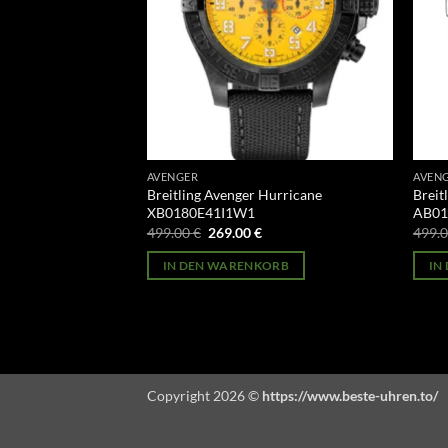
AVENGER
AVEN
Hurricane
Breitling Avenger Hurricane
Breit
XB0180E41I1W1
AB01
licher
Aktueller
Ursprünglicher
Aktueller
499.00
€
269.00
€
499.
Preis
Preis
Preis
st:
war:
ist:
ORB
IN DEN WARENKORB
IN
269.00 €.
499.00 €
269.00 €.
Copyright 2026 ©
https://www.beste-uhren.to/