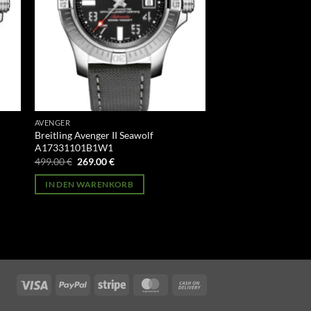
AVENGER
Breitling Avenger II Seawolf
A17331101B1W1
Ursprünglicher
Aktueller
499.00
€
269.00
€
Preis
Preis
war:
ist:
IN DEN WARENKORB
499.00 €
269.00 €.
Visa
PayPal
Stripe
MasterCard
Cash
On