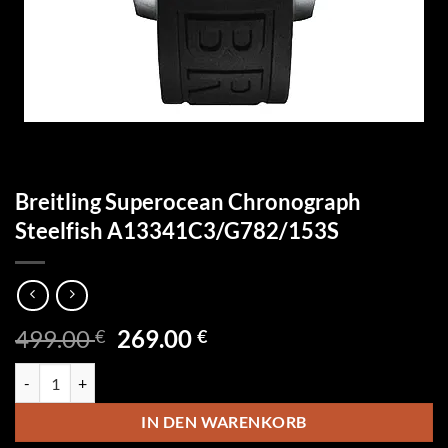
Breitling Superocean Chronograph
Steelfish A13341C3/G782/153S
Ursprünglicher
Aktueller
499.00
269.00
€
€
Preis
Preis
Breitling Superocean Chronograph Steelfish A13341C3/G782/153S 
war:
ist:
499.00 €
269.00 €.
IN DEN WARENKORB