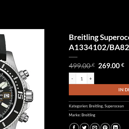
Breitling Supero
A1334102/BA82
Ursprüngl
A
499.00
269.00
€
€
Preis
P
Breitling Superocean Chronogra
war:
is
499.00 €
2
IN 
Kategorien:
Breitling
,
Superocean
Marke:
Breitling