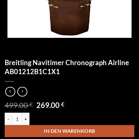
Breitling Navitimer Chronograph Airline
AB01212B1C1X1
Ursprünglicher
Aktueller
499.00
269.00
€
€
Preis
Preis
Breitling Navitimer Chronograph Airline AB01212B1C1X1 Menge
war:
ist:
499.00 €
269.00 €.
IN DEN WARENKORB