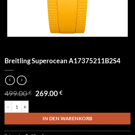
Breitling Superocean A17375211B2S4
Ursprünglicher
Aktueller
499.00
269.00
€
€
Preis
Preis
Breitling Superocean A17375211B2S4 Menge
war:
ist:
499.00 €
269.00 €.
IN DEN WARENKORB