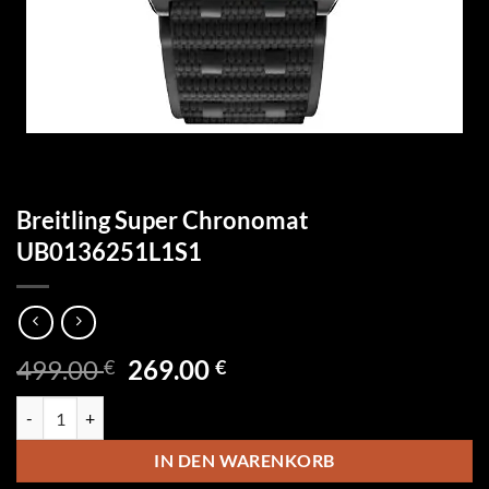
Breitling Super Chronomat
UB0136251L1S1
Ursprünglicher
Aktueller
499.00
269.00
€
€
Preis
Preis
Breitling Super Chronomat UB0136251L1S1 Menge
war:
ist:
499.00 €
269.00 €.
IN DEN WARENKORB