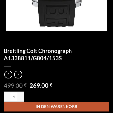
Breitling Colt Chronograph
A1338811/G804/153S
Ursprünglicher
Aktueller
499.00
269.00
€
€
Preis
Preis
Breitling Colt Chronograph A1338811/G804/153S Menge
war:
ist:
499.00 €
269.00 €.
IN DEN WARENKORB