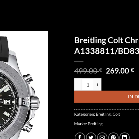
Breitling Colt C
A1338811/BD83
Ursprüngl
A
499.00
269.00
€
€
Preis
P
Breitling Colt Chronograph A1
war:
is
499.00 €
2
IN 
Kategorien:
Breitling
,
Colt
Marke:
Breitling