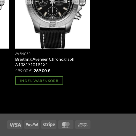
AVENGER
Breitling Avenger Chronograph
1
A13317101B1X1
Ursprünglicher
Aktueller
499.00
€
269.00
€
Preis
Preis
war:
ist:
IN DEN WARENKORB
499.00 €
269.00 €.
Visa
PayPal
Stripe
MasterCard
Cash
On