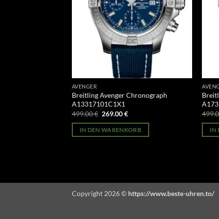
AVENGER
AVEN
II Chronograph
Breitling Avenger Chronograph
Breit
170A
A13317101C1X1
A173
licher
Aktueller
Ursprünglicher
Aktueller
499.00
€
269.00
€
499.
Preis
Preis
Preis
st:
war:
ist:
ORB
IN DEN WARENKORB
IN
269.00 €.
499.00 €
269.00 €.
Copyright 2026 ©
https://www.beste-uhren.to/