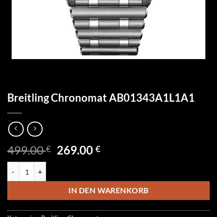
Breitling Chronomat AB01343A1L1A1
Ursprünglicher
Aktueller
499.00
269.00
€
€
Preis
Preis
Breitling Chronomat AB01343A1L1A1 Menge
war:
ist:
499.00 €
269.00 €.
IN DEN WARENKORB