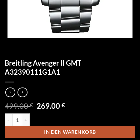
Breitling Avenger II GMT
A32390111G1A1
Ursprünglicher
Aktueller
499.00
269.00
€
€
Preis
Preis
Breitling Avenger II GMT A32390111G1A1 Menge
war:
ist:
499.00 €
269.00 €.
IN DEN WARENKORB