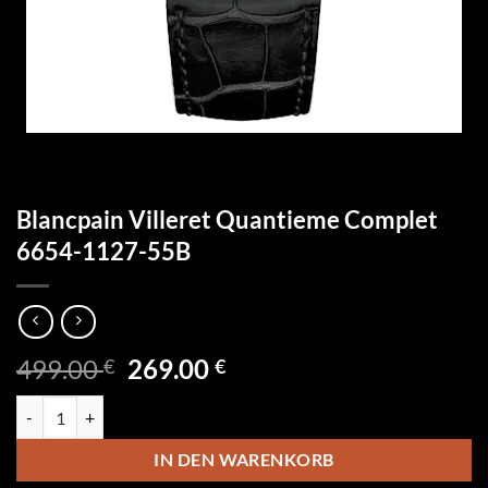
Blancpain Villeret Quantieme Complet
6654-1127-55B
Ursprünglicher
Aktueller
499.00
269.00
€
€
Preis
Preis
Blancpain Villeret Quantieme Complet 6654-1127-55B Menge
war:
ist:
499.00 €
269.00 €.
IN DEN WARENKORB