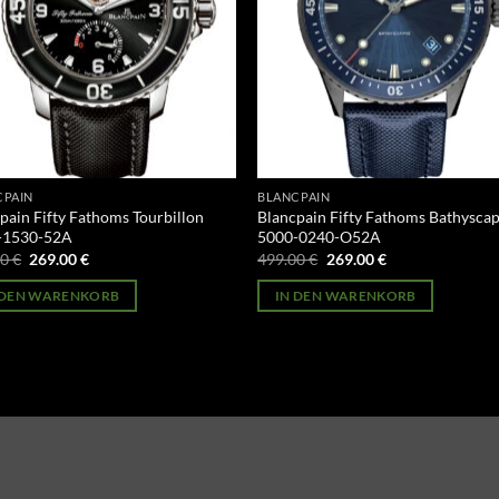
CPAIN
BLANCPAIN
pain Fifty Fathoms Tourbillon
Blancpain Fifty Fathoms Bathysca
-1530-52A
5000-0240-O52A
Ursprünglicher
Aktueller
Ursprünglicher
Aktueller
00
€
269.00
€
499.00
€
269.00
€
Preis
Preis
Preis
Preis
war:
ist:
war:
ist:
 DEN WARENKORB
IN DEN WARENKORB
499.00 €
269.00 €.
499.00 €
269.00 €.