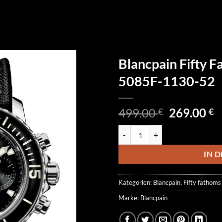
Blancpain Fifty 
5085F-1130-52
Ursprüngl
A
499.00
269.00
€
€
Preis
P
Blancpain Fifty Fathoms Chrono
war:
is
499.00 €
2
IN 
Kategorien:
Blancpain
,
Fifty fathoms
Marke:
Blancpain