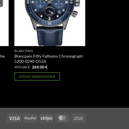
BLANCPAIN
phe
Blancpain Fifty Fathoms Chronograph
5200-0240-O52A
Ursprünglicher
Aktueller
499.00
€
269.00
€
Preis
Preis
war:
ist:
IN DEN WARENKORB
499.00 €
269.00 €.
Visa
PayPal
Stripe
MasterCard
Cash
On