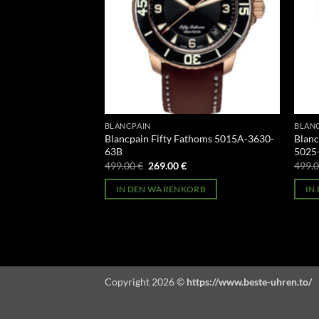
BLANCPAIN
BLAN
athoms 5015-3603C-
Blancpain Fifty Fathoms 5015A-3630-
Blanc
63B
5025
licher
Aktueller
Ursprünglicher
Aktueller
499.00
€
269.00
€
499.
Preis
Preis
Preis
st:
war:
ist:
ORB
IN DEN WARENKORB
IN
269.00 €.
499.00 €
269.00 €.
Copyright 2026 ©
https://www.beste-uhren.to/