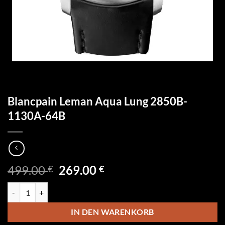
Blancpain Leman Aqua Lung 2850B-
1130A-64B
Ursprünglicher
Aktueller
499.00
269.00
€
€
Preis
Preis
Blancpain Leman Aqua Lung 2850B-1130A-64B Menge
war:
ist:
499.00 €
269.00 €.
IN DEN WARENKORB