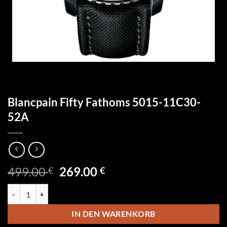
Blancpain Fifty Fathoms 5015-11C30-
52A
Ursprünglicher
Aktueller
499.00
269.00
€
€
Preis
Preis
Blancpain Fifty Fathoms 5015-11C30-52A Menge
war:
ist:
499.00 €
269.00 €.
IN DEN WARENKORB