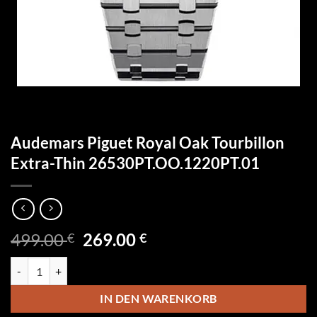
Audemars Piguet Royal Oak Tourbillon
Extra-Thin 26530PT.OO.1220PT.01
Ursprünglicher
Aktueller
499.00
269.00
€
€
Preis
Preis
Audemars Piguet Royal Oak Tourbillon Extra-Thin 26530PT.OO.122
war:
ist:
499.00 €
269.00 €.
IN DEN WARENKORB