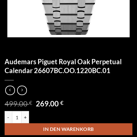
Audemars Piguet Royal Oak Perpetual
Calendar 26607BC.OO.1220BC.01
Ursprünglicher
Aktueller
499.00
269.00
€
€
Preis
Preis
Audemars Piguet Royal Oak Perpetual Calendar 26607BC.OO.1220B
war:
ist:
499.00 €
269.00 €.
IN DEN WARENKORB