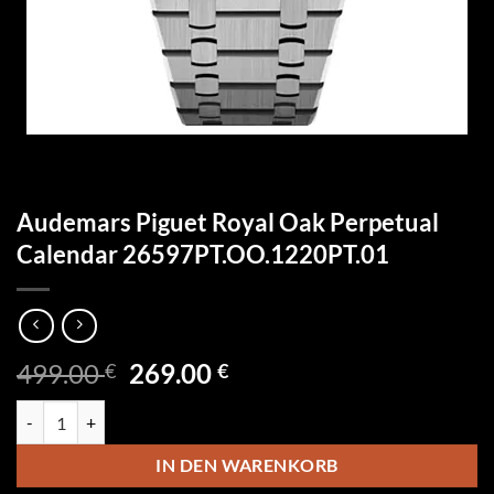
Audemars Piguet Royal Oak Perpetual
Calendar 26597PT.OO.1220PT.01
Ursprünglicher
Aktueller
499.00
269.00
€
€
Preis
Preis
Audemars Piguet Royal Oak Perpetual Calendar 26597PT.OO.1220PT
war:
ist:
499.00 €
269.00 €.
IN DEN WARENKORB