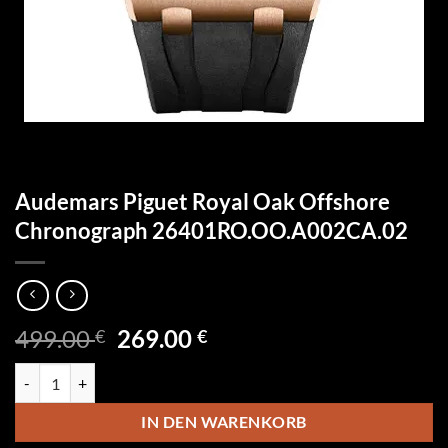
Audemars Piguet Royal Oak Offshore
Chronograph 26401RO.OO.A002CA.02
Ursprünglicher
Aktueller
499.00
269.00
€
€
Preis
Preis
Audemars Piguet Royal Oak Offshore Chronograph 26401RO.OO.A0
war:
ist:
499.00 €
269.00 €.
IN DEN WARENKORB