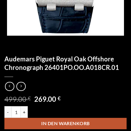
Audemars Piguet Royal Oak Offshore
Chronograph 26401PO.OO.A018CR.01
Ursprünglicher
Aktueller
499.00
269.00
€
€
Preis
Preis
Audemars Piguet Royal Oak Offshore Chronograph 26401PO.OO.A0
war:
ist:
499.00 €
269.00 €.
IN DEN WARENKORB