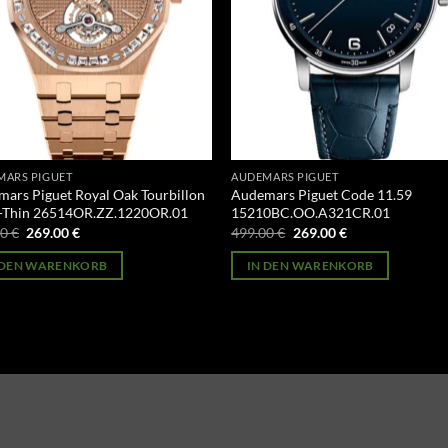
MARS PIGUET
AUDEMARS PIGUET
ars Piguet Royal Oak Tourbillon
Audemars Piguet Code 11.59
a-Thin 26514OR.ZZ.1220OR.01
15210BC.OO.A321CR.01
Ursprünglicher
Aktueller
Ursprünglicher
Aktueller
00
€
269.00
€
499.00
€
269.00
€
Preis
Preis
Preis
Preis
war:
ist:
war:
ist:
 DEN WARENKORB
IN DEN WARENKORB
499.00 €
269.00 €.
499.00 €
269.00 €.