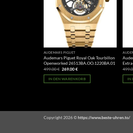
AUDEMARS PIGUET
AUDE
illenary
Audemars Piguet Royal Oak Tourbillon
Audem
3CR.01
Openworked 26513BA.OO.1220BA.01
Extr
licher
Aktueller
Ursprünglicher
Aktueller
499.00
€
269.00
€
499.
Preis
Preis
Preis
st:
war:
ist:
ORB
IN DEN WARENKORB
IN
269.00 €.
499.00 €
269.00 €.
Copyright 2026 ©
https://www.beste-uhren.to/