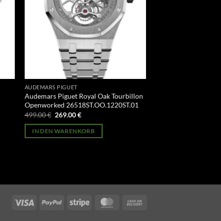
AUDEMARS PIGUET
Audemars Piguet Royal Oak Tourbillon
Openworked 26518ST.OO.1220ST.01
Ursprünglicher
Aktueller
499.00
€
269.00
€
Preis
Preis
war:
ist:
IN DEN WARENKORB
499.00 €
269.00 €.
Visa
PayPal
Stripe
MasterCard
Cash
On