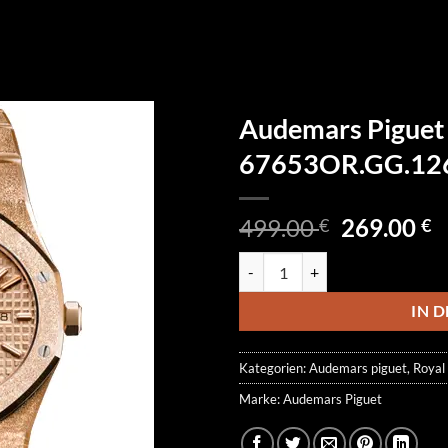
Audemars Piguet 
67653OR.GG.12
Ursprüngl
A
499.00
269.00
€
€
Preis
P
Audemars Piguet Royal Oak Fro
war:
is
499.00 €
2
IN 
Kategorien:
Audemars piguet
,
Royal
Marke:
Audemars Piguet