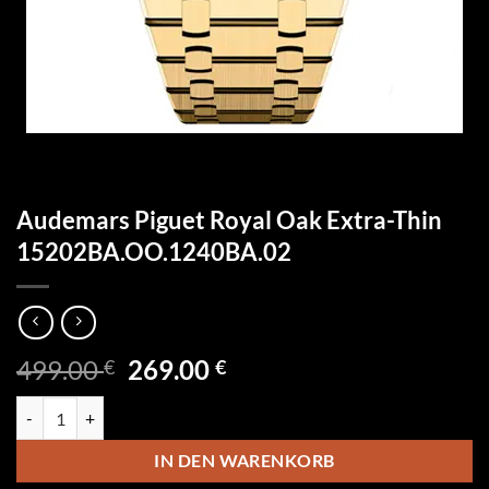
Audemars Piguet Royal Oak Extra-Thin
15202BA.OO.1240BA.02
Ursprünglicher
Aktueller
499.00
269.00
€
€
Preis
Preis
Audemars Piguet Royal Oak Extra-Thin 15202BA.OO.1240BA.02 Men
war:
ist:
499.00 €
269.00 €.
IN DEN WARENKORB