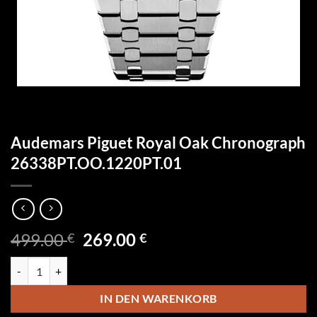
Audemars Piguet Royal Oak Chronograph
26338PT.OO.1220PT.01
Ursprünglicher
Aktueller
499.00
269.00
€
€
Preis
Preis
Audemars Piguet Royal Oak Chronograph 26338PT.OO.1220PT.01 M
war:
ist:
499.00 €
269.00 €.
IN DEN WARENKORB