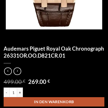
Audemars Piguet Royal Oak Chronograph
26331OR.OO.D821CR.01
Ursprünglicher
Aktueller
499.00
269.00
€
€
Preis
Preis
Audemars Piguet Royal Oak Chronograph 26331OR.OO.D821CR.01 
war:
ist:
499.00 €
269.00 €.
IN DEN WARENKORB