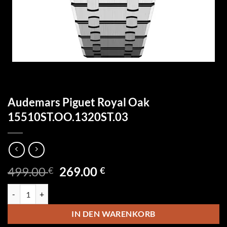
Audemars Piguet Royal Oak
15510ST.OO.1320ST.03
Ursprünglicher
Aktueller
499.00
269.00
€
€
Preis
Preis
Audemars Piguet Royal Oak 15510ST.OO.1320ST.03 Menge
war:
ist:
499.00 €
269.00 €.
IN DEN WARENKORB