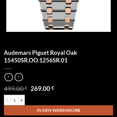
Audemars Piguet Royal Oak
15450SR.OO.1256SR.01
Ursprünglicher
Aktueller
499.00
269.00
€
€
Preis
Preis
Audemars Piguet Royal Oak 15450SR.OO.1256SR.01 Menge
war:
ist:
499.00 €
269.00 €.
IN DEN WARENKORB