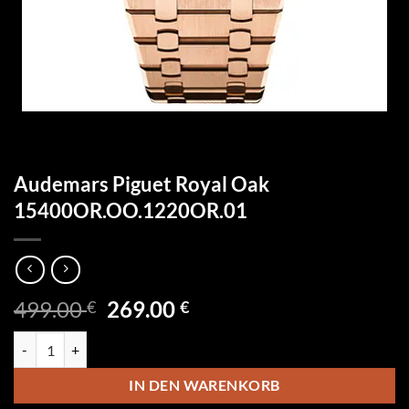
Audemars Piguet Royal Oak
15400OR.OO.1220OR.01
Ursprünglicher
Aktueller
499.00
269.00
€
€
Preis
Preis
Audemars Piguet Royal Oak 15400OR.OO.1220OR.01 Menge
war:
ist:
499.00 €
269.00 €.
IN DEN WARENKORB