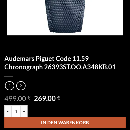
Audemars Piguet Code 11.59
Chronograph 26393ST.OO.A348KB.01
Ursprünglicher
Aktueller
499.00
269.00
€
€
Preis
Preis
Audemars Piguet Code 11.59 Chronograph 26393ST.OO.A348KB.01 
war:
ist:
499.00 €
269.00 €.
IN DEN WARENKORB