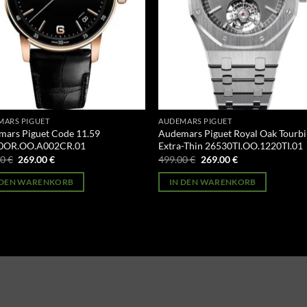
MARS PIGUET
AUDEMARS PIGUET
ars Piguet Code 11.59
Audemars Piguet Royal Oak Tourbi
0OR.OO.A002CR.01
Extra-Thin 26530TI.OO.1220TI.01
Ursprünglicher
Aktueller
Ursprünglicher
Aktueller
00
€
269.00
€
499.00
€
269.00
€
Preis
Preis
Preis
Preis
war:
ist:
war:
ist:
 DEN WARENKORB
IN DEN WARENKORB
499.00 €
269.00 €.
499.00 €
269.00 €.