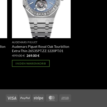
AUDEMARS PIGUET
llon
Audemars Piguet Royal Oak Tourbillon
Extra-Thin 26535PT.ZZ.1220PT.01
Ursprünglicher
Aktueller
499.00
€
269.00
€
Preis
Preis
war:
ist:
IN DEN WARENKORB
499.00 €
269.00 €.
Visa
PayPal
Stripe
MasterCard
Cash
On