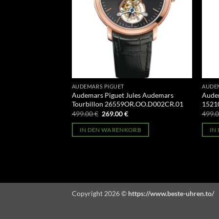
AUDEMARS PIGUET
AUDE
ode 11.59
Audemars Piguet Jules Audemars
Audem
CR.01
Tourbillon 26559OR.OO.D002CR.01
1521
licher
Aktueller
Ursprünglicher
Aktueller
499.00
€
269.00
€
499.
Preis
Preis
Preis
st:
war:
ist:
ORB
IN DEN WARENKORB
IN
269.00 €.
499.00 €
269.00 €.
Copyright 2026 ©
https://www.beste-uhren.to/