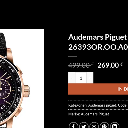
Audemars Piguet
26393OR.OO.A0
Ursprüngl
A
499.00
269.00
€
€
Preis
P
Audemars Piguet Code 11.59 C
war:
is
499.00 €
2
IN 
Kategorien:
Audemars piguet
,
Code 
Marke:
Audemars Piguet