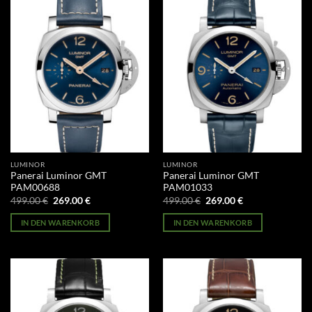
LUMINOR
LUMINOR
Panerai Luminor GMT
Panerai Luminor GMT
PAM00688
PAM01033
Ursprünglicher
Aktueller
Ursprünglicher
Aktueller
499.00
€
269.00
€
499.00
€
269.00
€
Preis
Preis
Preis
Preis
war:
ist:
war:
ist:
IN DEN WARENKORB
IN DEN WARENKORB
499.00 €
269.00 €.
499.00 €
269.00 €.