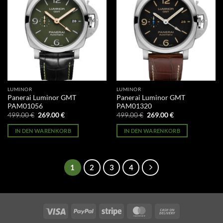
LUMINOR
LUMINOR
Panerai Luminor GMT
Panerai Luminor GMT
PAM01056
PAM01320
Ursprünglicher
Aktueller
Ursprünglicher
Aktueller
499.00
€
269.00
€
499.00
€
269.00
€
Preis
Preis
Preis
Preis
war:
ist:
war:
ist:
IN DEN WARENKORB
IN DEN WARENKORB
499.00 €
269.00 €.
499.00 €
269.00 €.
1
2
3
4
Visa
PayPal
Stripe
MasterCard
Cash
On