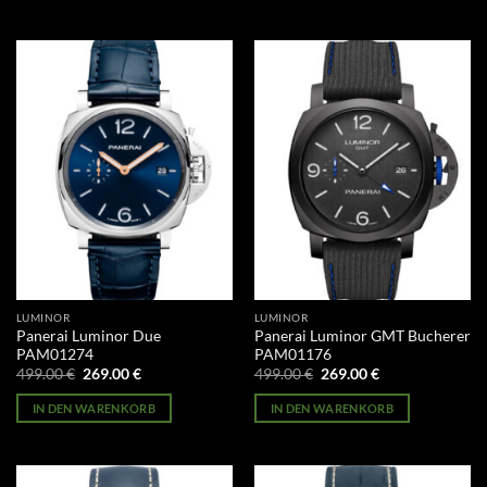
LUMINOR
LUMINOR
Panerai Luminor Due
Panerai Luminor GMT Bucherer
PAM01274
PAM01176
Ursprünglicher
Aktueller
Ursprünglicher
Aktueller
499.00
€
269.00
€
499.00
€
269.00
€
Preis
Preis
Preis
Preis
war:
ist:
war:
ist:
IN DEN WARENKORB
IN DEN WARENKORB
499.00 €
269.00 €.
499.00 €
269.00 €.