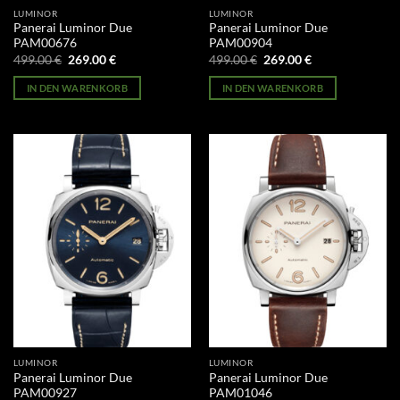
LUMINOR
LUMINOR
Panerai Luminor Due
Panerai Luminor Due
PAM00676
PAM00904
Ursprünglicher
Aktueller
Ursprünglicher
Aktueller
499.00
€
269.00
€
499.00
€
269.00
€
Preis
Preis
Preis
Preis
war:
ist:
war:
ist:
IN DEN WARENKORB
IN DEN WARENKORB
499.00 €
269.00 €.
499.00 €
269.00 €.
LUMINOR
LUMINOR
Panerai Luminor Due
Panerai Luminor Due
PAM00927
PAM01046