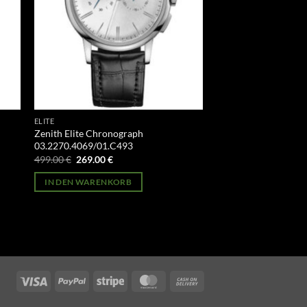
ELITE
Zenith Elite Chronograph
03.2270.4069/01.C493
Ursprünglicher
Aktueller
499.00
€
269.00
€
Preis
Preis
war:
ist:
IN DEN WARENKORB
499.00 €
269.00 €.
Visa
PayPal
Stripe
MasterCard
Cash
On