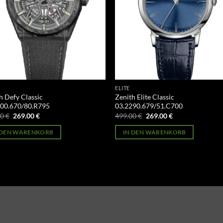
ELITE
h Defy Classic
Zenith Elite Classic
000.670/80.R795
03.2290.679/51.C700
Ursprünglicher
Aktueller
Ursprünglicher
Aktueller
00
€
269.00
€
499.00
€
269.00
€
Preis
Preis
Preis
Preis
war:
ist:
war:
ist:
 DEN WARENKORB
IN DEN WARENKORB
499.00 €
269.00 €.
499.00 €
269.00 €.