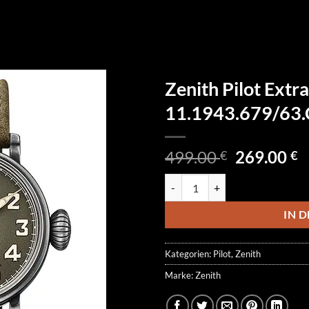
Zenith Pilot Extra
11.1943.679/63
Ursprüngl
A
499.00
269.00
€
€
Preis
P
Zenith Pilot Extra Special 11.1
war:
is
499.00 €
2
IN 
Kategorien:
Pilot
,
Zenith
Marke:
Zenith