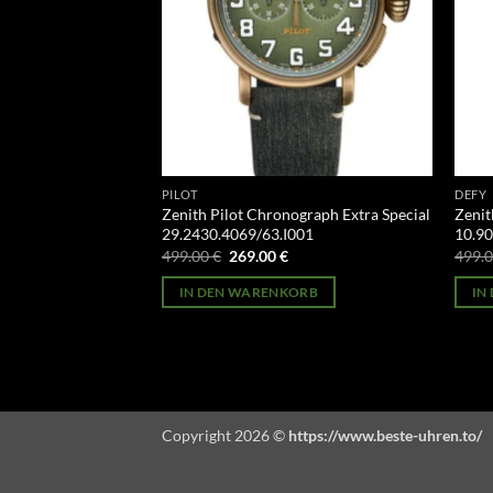
PILOT
DEFY
ograph Extra Special
Zenith Pilot Chronograph Extra Special
Zenit
C900
29.2430.4069/63.I001
10.9
licher
Aktueller
Ursprünglicher
Aktueller
499.00
€
269.00
€
499.
Preis
Preis
Preis
st:
war:
ist:
ORB
IN DEN WARENKORB
IN
269.00 €.
499.00 €
269.00 €.
Copyright 2026 ©
https://www.beste-uhren.to/