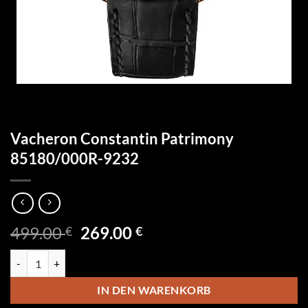
Vacheron Constantin Patrimony
85180/000R-9232
Ursprünglicher
Aktueller
499.00
269.00
€
€
Preis
Preis
Vacheron Constantin Patrimony 85180/000R-9232 Menge
war:
ist:
499.00 €
269.00 €.
IN DEN WARENKORB