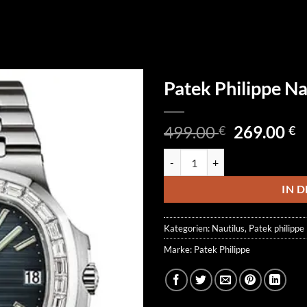
Patek Philippe N
Ursprüngl
A
499.00
269.00
€
€
Preis
P
Patek Philippe Nautilus 5711/1
war:
is
499.00 €
2
IN 
Kategorien:
Nautilus
,
Patek philippe
Marke:
Patek Philippe