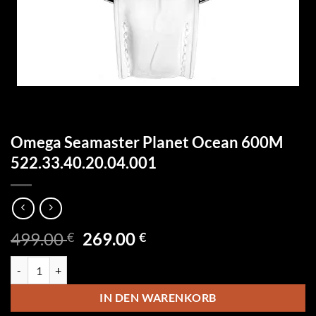
Omega Seamaster Planet Ocean 600M
522.33.40.20.04.001
Ursprünglicher
Aktueller
499.00
269.00
€
€
Preis
Preis
Omega Seamaster Planet Ocean 600M 522.33.40.20.04.001 Menge
war:
ist:
499.00 €
269.00 €.
IN DEN WARENKORB