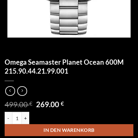
Omega Seamaster Planet Ocean 600M
215.90.44.21.99.001
Ursprünglicher
Aktueller
499.00
269.00
€
€
Preis
Preis
Omega Seamaster Planet Ocean 600M 215.90.44.21.99.001 Menge
war:
ist:
499.00 €
269.00 €.
IN DEN WARENKORB