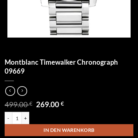
Montblanc Timewalker Chronograph
09669
Ursprünglicher
Aktueller
499.00
269.00
€
€
Preis
Preis
Montblanc Timewalker Chronograph 09669 Menge
war:
ist:
499.00 €
269.00 €.
IN DEN WARENKORB